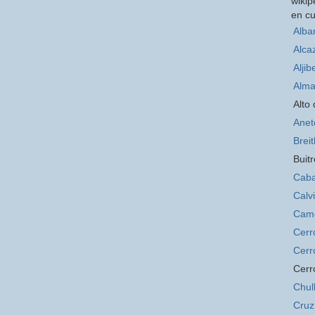
wikip
en cu
Alba
Alca
Aljib
Alma
Alto
Anet
Brei
Buitr
Caba
Calv
Cam
Cerr
Cerr
Cerr
Chul
Cruz