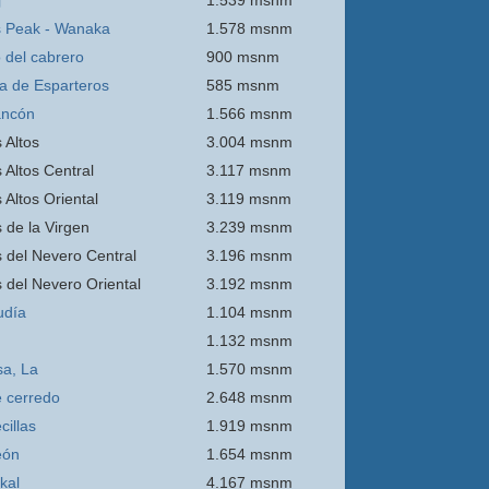
j
1.539 msnm
 Peak - Wanaka
1.578 msnm
o del cabrero
900 msnm
ra de Esparteros
585 msnm
ancón
1.566 msnm
 Altos
3.004 msnm
 Altos Central
3.117 msnm
 Altos Oriental
3.119 msnm
s de la Virgen
3.239 msnm
s del Nevero Central
3.196 msnm
s del Nevero Oriental
3.192 msnm
udía
1.104 msnm
1.132 msnm
sa, La
1.570 msnm
e
cerredo
2.648 msnm
cillas
1.919 msnm
eón
1.654 msnm
kal
4.167 msnm