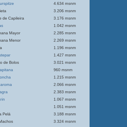
urspitze
4.634 msnm
ieta
3.206 msnm
e de Capileira
3.176 msnm
as
1.042 msnm
mana Mayor
2.285 msnm
mana Menor
2.269 msnm
a
1.196 msnm
stepar
1.427 msnm
o de Bolos
3.021 msnm
apitana
960 msnm
oncha
1.215 msnm
Maroma
2.066 msnm
agra
2.383 msnm
rin
1.067 msnm
1.051 msnm
 Pelá
3.188 msnm
Machos
3.324 msnm