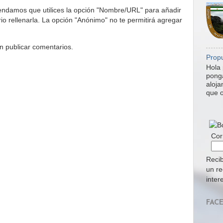
endamos que utilices la opción "Nombre/URL" para añadir
o rellenarla. La opción "Anónimo" no te permitirá agregar
n publicar comentarios.
Propu
Hola 
ponga
aloja
que o
Cor
Recib
un re
inter
FAC