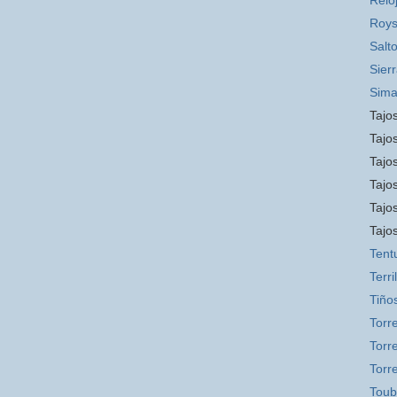
Relo
Roys
Salt
Sier
Sim
Tajos
Tajos
Tajos
Tajo
Tajo
Tajo
Tent
Terril
Tiño
Torr
Torre
Torr
Toub