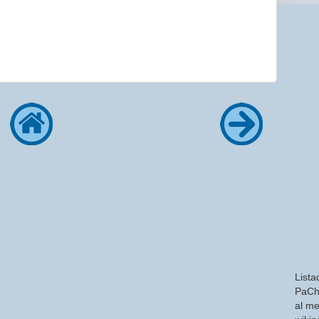
Lista
PaCh
al me