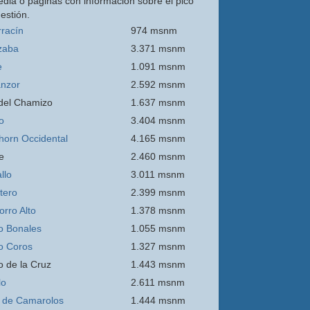
edia o páginas con información sobre el pico
estión.
rracín
974 msnm
zaba
3.371 msnm
e
1.091 msnm
nzor
2.592 msnm
 del Chamizo
1.637 msnm
o
3.404 msnm
thorn Occidental
4.165 msnm
e
2.460 msnm
llo
3.011 msnm
itero
2.399 msnm
orro
Alto
1.378 msnm
o Bonales
1.055 msnm
o Coros
1.327 msnm
o de la Cruz
1.443 msnm
lo
2.611 msnm
 de Camarolos
1.444 msnm