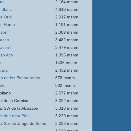
ina
2.164 msnm
 Blanc
4.810 msnm
e Orhi
2.017 msnm
te Huma
1.191 msnm
ezón
2.389 msnm
acen
3.482 msnm
acen II
3.479 msnm
zo Alto
1.395 msnm
s
1436 msnm
lara
2.432 msnm
n de los Enamorados
878 msnm
cho
882 msnm
ollano
2.577 msnm
al de la Cornisa
3.322 msnm
al SW de la Alcazaba
3.318 msnm
al de Loma Púa
3.229 msnm
al Sur de Juego de Bolos
3.033 msnm