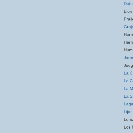
Dufo
Elorr
Frail
Graj
Her
Her
Hum
Jara
Jueg
La C
La C
La 
La S
Laga
Lijar
Loma
Los 