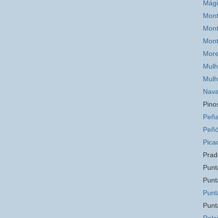
Mág
Mont
Mont
Mon
Mor
Mulh
Mulh
Nava
Pino
Peña
Peñó
Pica
Prad
Punt
Punt
Punt
Punt