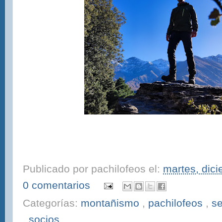
Publicado por
pachilofeos
el:
martes, dic
0 comentarios
Categorías:
montañismo
,
pachilofeos
,
s
,
socios