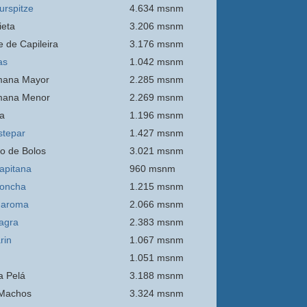
urspitze
4.634 msnm
ieta
3.206 msnm
e de Capileira
3.176 msnm
as
1.042 msnm
mana Mayor
2.285 msnm
mana Menor
2.269 msnm
a
1.196 msnm
stepar
1.427 msnm
o de Bolos
3.021 msnm
apitana
960 msnm
oncha
1.215 msnm
Maroma
2.066 msnm
agra
2.383 msnm
rin
1.067 msnm
1.051 msnm
 Pelá
3.188 msnm
Machos
3.324 msnm