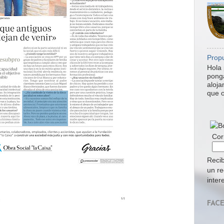
Propu
Hola 
ponga
aloja
que o
Cor
Recib
un re
inter
FAC