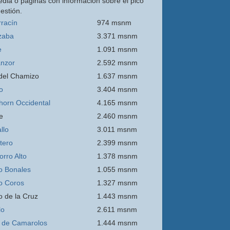
edia o páginas con información sobre el pico
estión.
rracín
974 msnm
zaba
3.371 msnm
e
1.091 msnm
nzor
2.592 msnm
 del Chamizo
1.637 msnm
o
3.404 msnm
thorn Occidental
4.165 msnm
e
2.460 msnm
llo
3.011 msnm
itero
2.399 msnm
orro
Alto
1.378 msnm
o Bonales
1.055 msnm
o Coros
1.327 msnm
o de la Cruz
1.443 msnm
lo
2.611 msnm
 de Camarolos
1.444 msnm