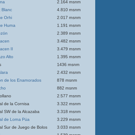
ina
2.164 msnm
 Blanc
4.810 msnm
e Orhi
2.017 msnm
te Huma
1.191 msnm
ezón
2.389 msnm
acen
3.482 msnm
acen II
3.479 msnm
zo Alto
1.395 msnm
s
1436 msnm
lara
2.432 msnm
n de los Enamorados
878 msnm
cho
882 msnm
ollano
2.577 msnm
al de la Cornisa
3.322 msnm
al SW de la Alcazaba
3.318 msnm
al de Loma Púa
3.229 msnm
al Sur de Juego de Bolos
3.033 msnm