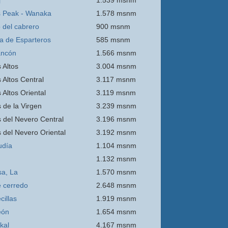
j
1.539 msnm
 Peak - Wanaka
1.578 msnm
o del cabrero
900 msnm
ra de Esparteros
585 msnm
ancón
1.566 msnm
 Altos
3.004 msnm
 Altos Central
3.117 msnm
 Altos Oriental
3.119 msnm
s de la Virgen
3.239 msnm
s del Nevero Central
3.196 msnm
s del Nevero Oriental
3.192 msnm
udía
1.104 msnm
1.132 msnm
sa, La
1.570 msnm
e
cerredo
2.648 msnm
cillas
1.919 msnm
eón
1.654 msnm
kal
4.167 msnm