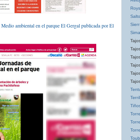
Relo
Roys
Salt
Sier
 Medio ambiental en el parque El Gergal publicada por El
Sim
Tajos
Tajos
Tajos
Tajo
Tajo
Tajo
Tent
Terril
Tiño
Torr
Torre
Torr
Toub