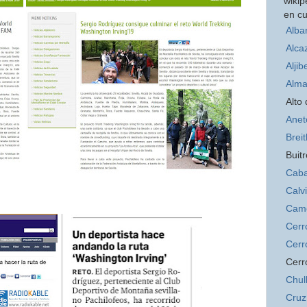
wikip
en cu
Alba
Alca
Aljib
Alma
Alto
Anet
Brei
Buitr
Caba
Calv
Cam
Cerr
Cerr
Cerr
Chul
Cruz