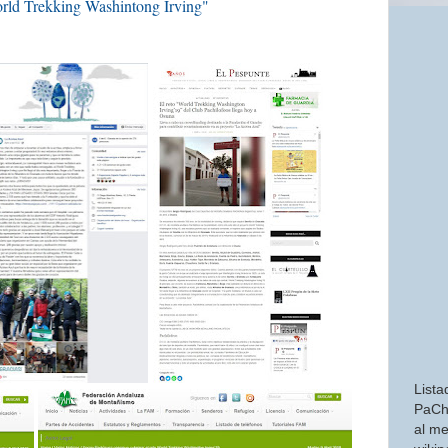
orld Trekking Washintong Irving"
Lista
PaCh
al me