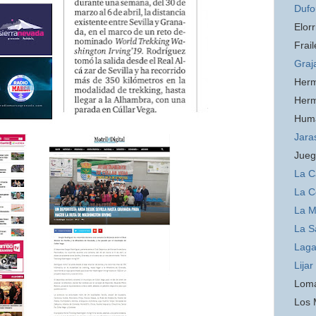
Dufo
Elorr
Frail
Graj
Her
Her
Hum
Jara
Jueg
La C
La C
La 
La S
Laga
Lijar
Loma
Los 