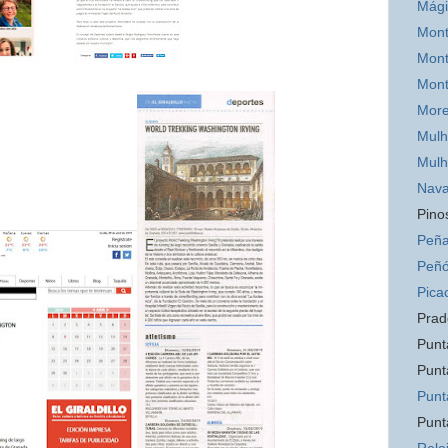
Mág
Mont
Mont
Mon
Mor
Mulh
Mulh
Nava
Pino
Peña
Peñó
Pica
Prad
Punt
Punt
Punt
Punt