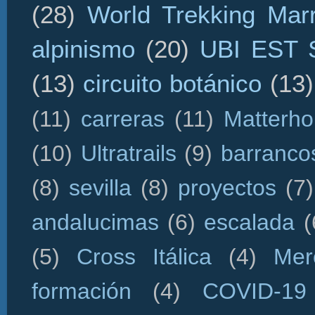
(28)
World Trekking Mar
alpinismo
(20)
UBI EST
(13)
circuito botánico
(13)
(11)
carreras
(11)
Matterho
(10)
Ultratrails
(9)
barranco
(8)
sevilla
(8)
proyectos
(7)
andalucimas
(6)
escalada
(
(5)
Cross Itálica
(4)
Mer
formación
(4)
COVID-19