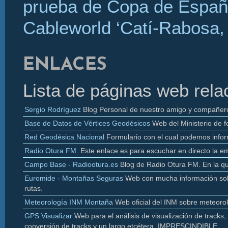
prueba de Copa de Españ
Cableworld ‘Catí-Rabosa, 
ENLACES
Lista de páginas web rela
Sergio Rodríguez
Blog Personal de nuestro amigo y compañer
Base de Datos de Vértices Geodésicos
Web del Ministerio de f
Red Geodésica Nacional
Formulario con el cual podemos infor
Radio
Otura
FM.
Este enlace es para escuchar en directo la e
Campo Base - Radiootura.es
Blog de Radio
Otura
FM. En la q
Euromide
- Montañas Seguras
Web con mucha información sobr
rutas.
Meteorología INM Montaña
Web oficial del INM sobre meteoro
GPS Visualizar
Web para el análisis de visualización de
tracks
,
conversión de
tracks y un largo etcétera. IMPRESCINDIBLE.