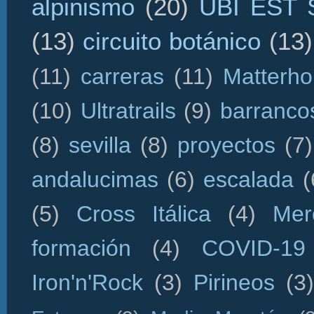
alpinismo
(20)
UBI EST
(13)
circuito botánico
(13)
(11)
carreras
(11)
Matterho
(10)
Ultratrails
(9)
barranco
(8)
sevilla
(8)
proyectos
(7)
andalucimas
(6)
escalada
(
(5)
Cross Itálica
(4)
Mer
formación
(4)
COVID-19
Iron'n'Rock
(3)
Pirineos
(3)