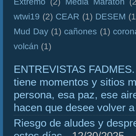
Extremo
(2)
Media Maratón
(
wtwi19
(2)
CEAR
(1)
DESEM
(1
Mud Day
(1)
cañones
(1)
coron
volcán
(1)
ENTREVISTAS FADMES. 
tiene momentos y sitios 
persona, esa paz, ese aire
hacen que desee volver a 
Riesgo de aludes y despr
estos días
- 12/30/2025