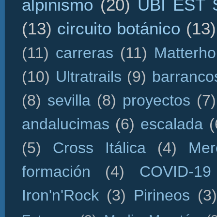
alpinismo
(20)
UBI EST
(13)
circuito botánico
(13)
(11)
carreras
(11)
Matterho
(10)
Ultratrails
(9)
barranco
(8)
sevilla
(8)
proyectos
(7)
andalucimas
(6)
escalada
(
(5)
Cross Itálica
(4)
Mer
formación
(4)
COVID-19
Iron'n'Rock
(3)
Pirineos
(3)