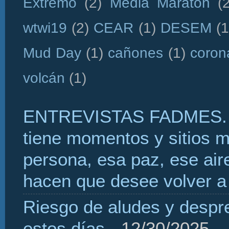
Extremo
(2)
Media Maratón
(
wtwi19
(2)
CEAR
(1)
DESEM
(1
Mud Day
(1)
cañones
(1)
coron
volcán
(1)
ENTREVISTAS FADMES. 
tiene momentos y sitios 
persona, esa paz, ese aire
hacen que desee volver a 
Riesgo de aludes y despr
estos días
- 12/30/2025