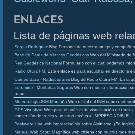
ENLACES
Lista de páginas web rela
Sergio Rodríguez
Blog Personal de nuestro amigo y compañer
Base de Datos de Vértices Geodésicos
Web del Ministerio de f
Red Geodésica Nacional
Formulario con el cual podemos infor
Radio
Otura
FM.
Este enlace es para escuchar en directo la e
Campo Base - Radiootura.es
Blog de Radio
Otura
FM. En la q
Euromide
- Montañas Seguras
Web con mucha información sobr
rutas.
Meteorología INM Montaña
Web oficial del INM sobre meteoro
GPS Visualizar
Web para el análisis de visualización de
tracks
,
conversión de
tracks y un largo etcétera. IMPRESCINDIBLE.
Peakware
Una web imprescindible sobre Alpinismo. (En Inglés)
Manual Web Scout
Magnífica web chilena con muchísimos man