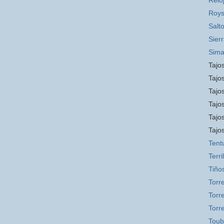
Relo
Roys
Salt
Sier
Sim
Tajos
Tajos
Tajos
Tajo
Tajo
Tajo
Tent
Terril
Tiño
Torr
Torre
Torr
Toub