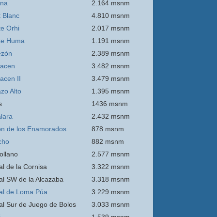
ina
2.164 msnm
 Blanc
4.810 msnm
e Orhi
2.017 msnm
te Huma
1.191 msnm
ezón
2.389 msnm
acen
3.482 msnm
acen II
3.479 msnm
zo Alto
1.395 msnm
s
1436 msnm
lara
2.432 msnm
n de los Enamorados
878 msnm
cho
882 msnm
ollano
2.577 msnm
al de la Cornisa
3.322 msnm
al SW de la Alcazaba
3.318 msnm
al de Loma Púa
3.229 msnm
al Sur de Juego de Bolos
3.033 msnm