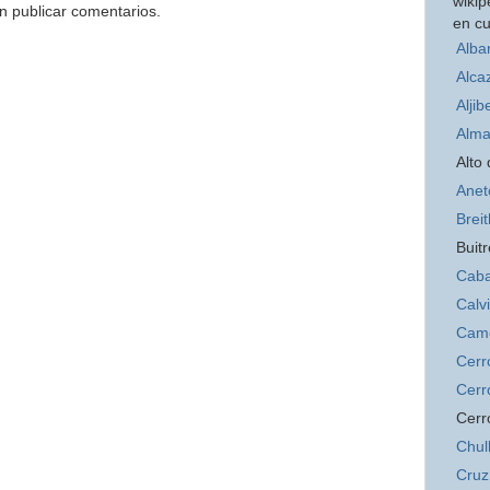
wikip
n publicar comentarios.
en cu
Alba
Alca
Aljib
Alma
Alto
Anet
Brei
Buitr
Caba
Calv
Cam
Cerr
Cerr
Cerr
Chul
Cruz