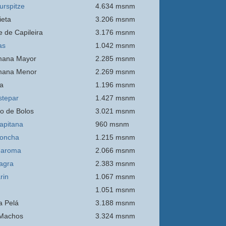
urspitze
4.634 msnm
ieta
3.206 msnm
e de Capileira
3.176 msnm
as
1.042 msnm
mana Mayor
2.285 msnm
mana Menor
2.269 msnm
a
1.196 msnm
stepar
1.427 msnm
o de Bolos
3.021 msnm
apitana
960 msnm
oncha
1.215 msnm
Maroma
2.066 msnm
agra
2.383 msnm
rin
1.067 msnm
1.051 msnm
 Pelá
3.188 msnm
Machos
3.324 msnm