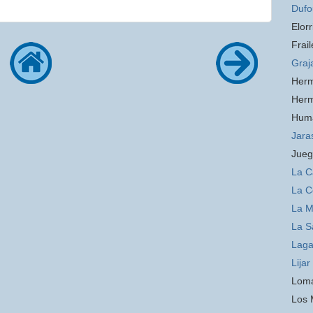
Dufo
Elorr
Frail
Graj
Her
Her
Hum
Jara
Jueg
La C
La C
La 
La S
Laga
Lijar
Loma
Los 