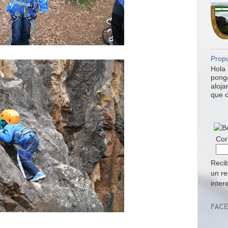
Propu
Hola 
ponga
aloja
que o
Cor
Recib
un re
inter
FAC