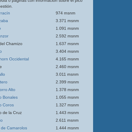
edia o páginas con información sobre el pico
estión.
rracín
974 msnm
zaba
3.371 msnm
e
1.091 msnm
nzor
2.592 msnm
 del Chamizo
1.637 msnm
o
3.404 msnm
thorn Occidental
4.165 msnm
e
2.460 msnm
llo
3.011 msnm
itero
2.399 msnm
orro
Alto
1.378 msnm
o Bonales
1.055 msnm
o Coros
1.327 msnm
o de la Cruz
1.443 msnm
lo
2.611 msnm
 de Camarolos
1.444 msnm