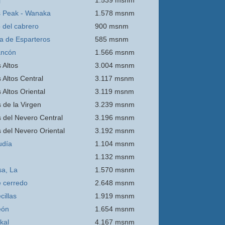
j
1.539 msnm
 Peak - Wanaka
1.578 msnm
o del cabrero
900 msnm
ra de Esparteros
585 msnm
ancón
1.566 msnm
 Altos
3.004 msnm
 Altos Central
3.117 msnm
 Altos Oriental
3.119 msnm
s de la Virgen
3.239 msnm
s del Nevero Central
3.196 msnm
s del Nevero Oriental
3.192 msnm
udía
1.104 msnm
1.132 msnm
sa, La
1.570 msnm
e
cerredo
2.648 msnm
cillas
1.919 msnm
eón
1.654 msnm
kal
4.167 msnm