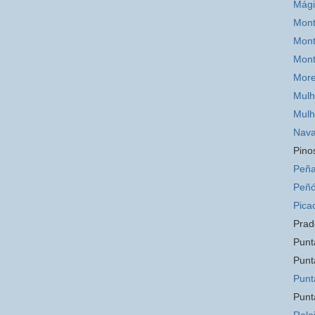
Mág
Mont
Mont
Mon
Mor
Mulh
Mulh
Nava
Pino
Peña
Peñó
Pica
Prad
Punt
Punt
Punt
Punt