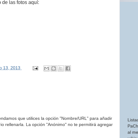
 de las fotos aquí:
o 13, 2013
endamos que utilices la opción "Nombre/URL" para añadir
Lista
o rellenarla. La opción "Anónimo" no te permitirá agregar
PaCh
al me