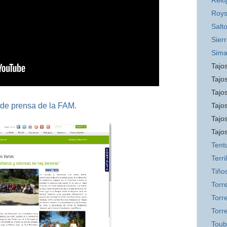
Relo
Roys
Salt
Sier
Sim
Tajos
Tajos
Tajos
 de prensa de la FAM.
Tajo
Tajo
Tajo
Tent
Terril
Tiño
Torr
Torre
Torr
Toub