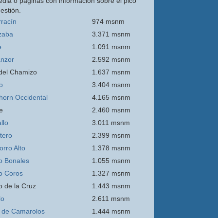
edia o páginas con información sobre el pico
estión.
rracín
974 msnm
zaba
3.371 msnm
e
1.091 msnm
nzor
2.592 msnm
 del Chamizo
1.637 msnm
o
3.404 msnm
thorn Occidental
4.165 msnm
e
2.460 msnm
llo
3.011 msnm
itero
2.399 msnm
orro
Alto
1.378 msnm
o Bonales
1.055 msnm
o Coros
1.327 msnm
o de la Cruz
1.443 msnm
lo
2.611 msnm
 de Camarolos
1.444 msnm