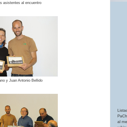
os asistentes al encuentro
no y Juan Antonio Bellido
Lista
PaCh
al me