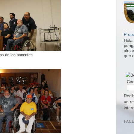
Propu
Hola 
ponga
aloja
os de los ponentes
que o
Cor
Recib
un re
inter
FAC