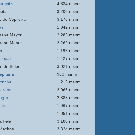
urspitze
4.634 msnm
ieta
3.206 msnm
e de Capileira
3.176 msnm
as
1.042 msnm
mana Mayor
2.285 msnm
mana Menor
2.269 msnm
a
1.196 msnm
stepar
1.427 msnm
o de Bolos
3.021 msnm
apitana
960 msnm
oncha
1.215 msnm
Maroma
2.066 msnm
agra
2.383 msnm
rin
1.067 msnm
1.051 msnm
 Pelá
3.188 msnm
Machos
3.324 msnm