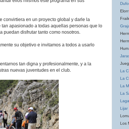
antar ellos mismos este programa en sus
Dufo
Elorr
Frail
 convirtiera en un proyecto global y darle la
te tan apasionado a todas aquellas personas que lo
Graj
da puedan disfrutar tanto como nosotros.
Her
Her
amente su objetivo e invitamos a todos a usarlo
Hum
Jara
Jueg
entarnos tan digna y profesionalmente, y a la
tras nuevas juventudes en el club.
La C
La C
La 
La S
Laga
Lijar
Loma
Los 