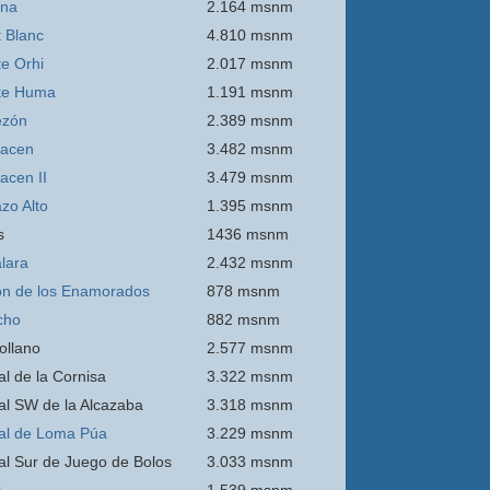
ina
2.164 msnm
 Blanc
4.810 msnm
e Orhi
2.017 msnm
te Huma
1.191 msnm
ezón
2.389 msnm
acen
3.482 msnm
acen II
3.479 msnm
zo Alto
1.395 msnm
s
1436 msnm
lara
2.432 msnm
n de los Enamorados
878 msnm
cho
882 msnm
ollano
2.577 msnm
al de la Cornisa
3.322 msnm
al SW de la Alcazaba
3.318 msnm
al de Loma Púa
3.229 msnm
al Sur de Juego de Bolos
3.033 msnm