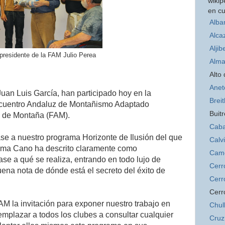
wikip
en cu
Alba
Alca
Aljib
 presidente de la FAM Julio Perea
Alma
Alto
Anet
n Luis García, han participado hoy en la
Brei
Encuentro Andaluz de Montañismo Adaptado
Buitr
a de Montaña (FAM).
Caba
se a nuestro programa Horizonte de Ilusión del que
Calv
loma Cano ha descrito claramente como
Cam
se a qué se realiza, entrando en todo lujo de
Cerr
ena nota de dónde está el secreto del éxito de
Cerr
Cerr
M la invitación para exponer nuestro trabajo en
Chul
emplazar a todos los clubes a consultar cualquier
Cruz