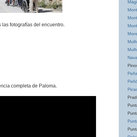
Mág
Mont
Mont
 las fotografías del encuentro.
Mon
Mor
Mulh
Mulh
Nava
Pino
Peña
Peñó
encia completa de Paloma.
Pica
Prad
Punt
Punt
Punt
Punt