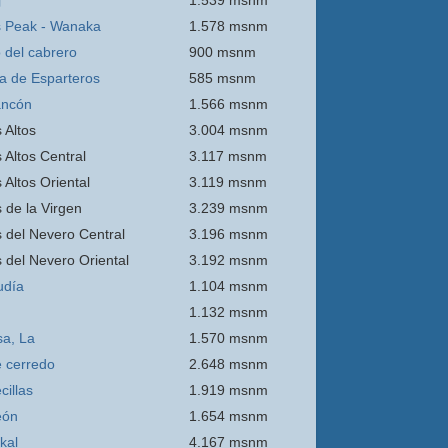
j
1.539 msnm
 Peak - Wanaka
1.578 msnm
o del cabrero
900 msnm
ra de Esparteros
585 msnm
ancón
1.566 msnm
 Altos
3.004 msnm
 Altos Central
3.117 msnm
 Altos Oriental
3.119 msnm
s de la Virgen
3.239 msnm
s del Nevero Central
3.196 msnm
s del Nevero Oriental
3.192 msnm
udía
1.104 msnm
1.132 msnm
sa, La
1.570 msnm
e
cerredo
2.648 msnm
cillas
1.919 msnm
eón
1.654 msnm
kal
4.167 msnm