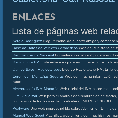
ENLACES
Lista de páginas web rela
Sergio Rodríguez
Blog Personal de nuestro amigo y compañer
Base de Datos de Vértices Geodésicos
Web del Ministerio de f
Red Geodésica Nacional
Formulario con el cual podemos infor
Radio
Otura
FM.
Este enlace es para escuchar en directo la e
Campo Base - Radiootura.es
Blog de Radio
Otura
FM. En la q
Euromide
- Montañas Seguras
Web con mucha información sobr
rutas.
Meteorología INM Montaña
Web oficial del INM sobre meteoro
GPS Visualizar
Web para el análisis de visualización de
tracks
,
conversión de
tracks y un largo etcétera. IMPRESCINDIBLE.
Peakware
Una web imprescindible sobre Alpinismo. (En Inglés)
Manual Web Scout
Magnífica web chilena con muchísimos man