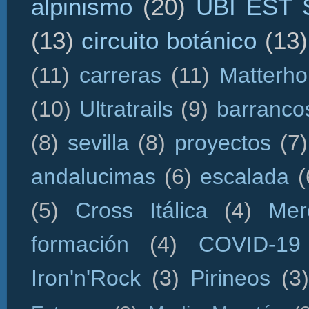
alpinismo
(20)
UBI EST
(13)
circuito botánico
(13)
(11)
carreras
(11)
Matterho
(10)
Ultratrails
(9)
barranco
(8)
sevilla
(8)
proyectos
(7)
andalucimas
(6)
escalada
(
(5)
Cross Itálica
(4)
Mer
formación
(4)
COVID-19
Iron'n'Rock
(3)
Pirineos
(3)