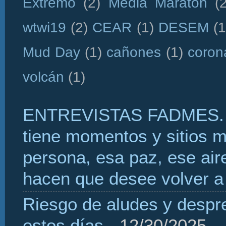
Extremo
(2)
Media Maratón
(
wtwi19
(2)
CEAR
(1)
DESEM
(1
Mud Day
(1)
cañones
(1)
coron
volcán
(1)
ENTREVISTAS FADMES. 
tiene momentos y sitios 
persona, esa paz, ese aire
hacen que desee volver a 
Riesgo de aludes y despr
estos días
- 12/30/2025