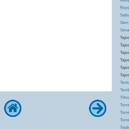
Relo
Roys
Salt
Sier
Sim
Tajos
Tajos
Tajos
Tajo
Tajo
Tajo
Tent
Terril
Tiño
Torr
Torre
Torr
Toub