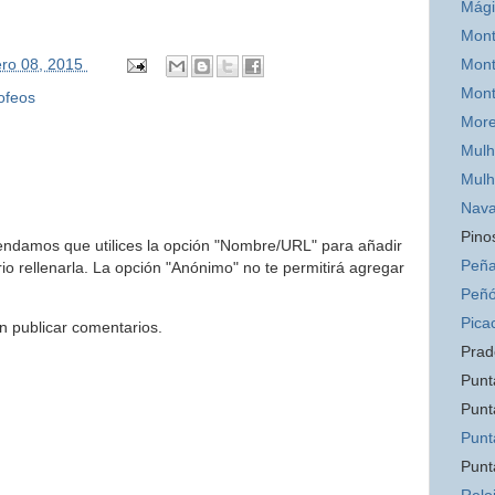
Mág
Mont
Mont
ero 08, 2015
Mon
ofeos
Mor
Mulh
Mulh
Nava
Pino
endamos que utilices la opción "Nombre/URL" para añadir
Peña
o rellenarla. La opción "Anónimo" no te permitirá agregar
Peñó
Pica
n publicar comentarios.
Prad
Punt
Punt
Punt
Punt