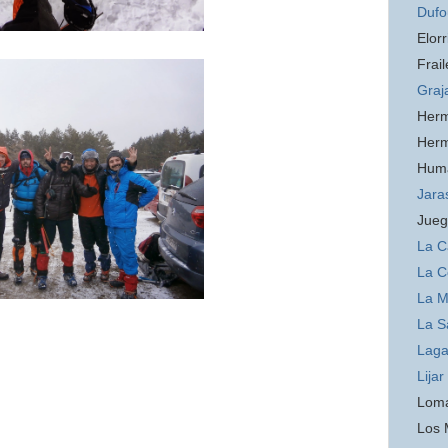
Dufo
Elorr
Frail
Graj
Her
Her
Hum
Jara
Jueg
La C
La C
La 
La S
Laga
Lijar
Loma
Los 