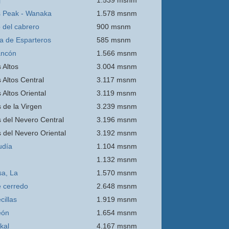
j
1.539 msnm
 Peak - Wanaka
1.578 msnm
o del cabrero
900 msnm
ra de Esparteros
585 msnm
ancón
1.566 msnm
 Altos
3.004 msnm
 Altos Central
3.117 msnm
 Altos Oriental
3.119 msnm
s de la Virgen
3.239 msnm
s del Nevero Central
3.196 msnm
s del Nevero Oriental
3.192 msnm
udía
1.104 msnm
1.132 msnm
sa, La
1.570 msnm
e
cerredo
2.648 msnm
cillas
1.919 msnm
eón
1.654 msnm
kal
4.167 msnm