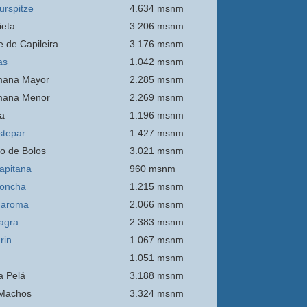
urspitze
4.634 msnm
ieta
3.206 msnm
e de Capileira
3.176 msnm
as
1.042 msnm
mana Mayor
2.285 msnm
mana Menor
2.269 msnm
a
1.196 msnm
stepar
1.427 msnm
o de Bolos
3.021 msnm
apitana
960 msnm
oncha
1.215 msnm
Maroma
2.066 msnm
agra
2.383 msnm
rin
1.067 msnm
1.051 msnm
 Pelá
3.188 msnm
Machos
3.324 msnm