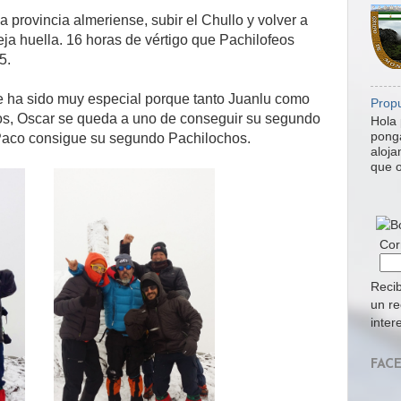
 la provincia almeriense, subir el Chullo y volver a
eja huella. 16 horas de vértigo que Pachilofeos
5.
e ha sido muy especial porque tanto Juanlu como
Propu
os, Oscar se queda a uno de conseguir su segundo
Hola 
ponga
 Paco consigue su segundo Pachilochos.
aloja
que o
Cor
Recib
un re
inter
FAC