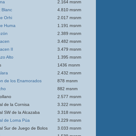
ina
2.164 msnm
 Blanc
4.810 msnm
e Orhi
2.017 msnm
te Huma
1.191 msnm
ezón
2.389 msnm
acen
3.482 msnm
acen II
3.479 msnm
zo Alto
1.395 msnm
s
1436 msnm
lara
2.432 msnm
n de los Enamorados
878 msnm
cho
882 msnm
ollano
2.577 msnm
al de la Cornisa
3.322 msnm
al SW de la Alcazaba
3.318 msnm
al de Loma Púa
3.229 msnm
al Sur de Juego de Bolos
3.033 msnm