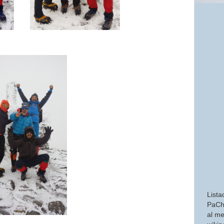
Lista
PaCh
al me