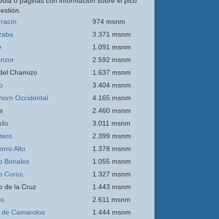
edia o páginas con información sobre el pico
estión.
rracín
974 msnm
zaba
3.371 msnm
e
1.091 msnm
nzor
2.592 msnm
 del Chamizo
1.637 msnm
o
3.404 msnm
thorn Occidental
4.165 msnm
e
2.460 msnm
llo
3.011 msnm
itero
2.399 msnm
orro
Alto
1.378 msnm
o Bonales
1.055 msnm
o Coros
1.327 msnm
o de la Cruz
1.443 msnm
lo
2.611 msnm
 de Camarolos
1.444 msnm