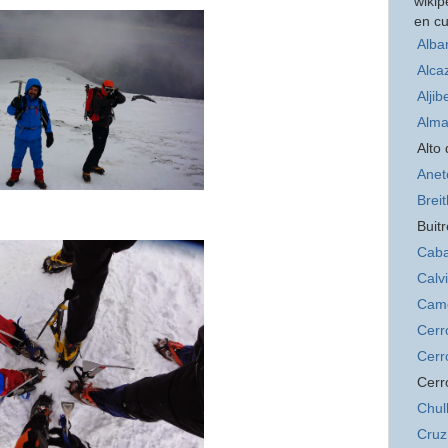
wikip
en cu
Alba
Alca
Aljib
Alma
Alto
Anet
Brei
Buitr
Caba
Calv
Cam
Cerr
Cerr
Cerr
Chul
Cruz