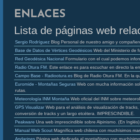
ENLACES
Lista de páginas web rela
Sergio Rodríguez
Blog Personal de nuestro amigo y compañer
Base de Datos de Vértices Geodésicos
Web del Ministerio de f
Red Geodésica Nacional
Formulario con el cual podemos infor
Radio
Otura
FM.
Este enlace es para escuchar en directo la e
Campo Base - Radiootura.es
Blog de Radio
Otura
FM. En la q
Euromide
- Montañas Seguras
Web con mucha información sobr
rutas.
Meteorología INM Montaña
Web oficial del INM sobre meteoro
GPS Visualizar
Web para el análisis de visualización de
tracks
,
conversión de
tracks y un largo etcétera. IMPRESCINDIBLE.
Peakware
Una web imprescindible sobre Alpinismo. (En Inglés)
Manual Web Scout
Magnífica web chilena con muchísimos man
Andarines
Página web dedicada al montañismo con muchísimo