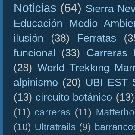
Noticias
(64)
Sierra Ne
Educación Medio Ambien
ilusión
(38)
Ferratas
(3
funcional
(33)
Carreras 
(28)
World Trekking Mar
alpinismo
(20)
UBI EST
(13)
circuito botánico
(13)
(11)
carreras
(11)
Matterho
(10)
Ultratrails
(9)
barranco