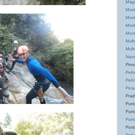
Mág
Mont
Mont
Mon
Mor
Mulh
Mulh
Nava
Pino
Peña
Peñó
Pica
Prad
Punt
Punt
Punt
Punt