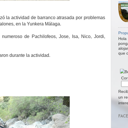
zó la actividad de barranco atrasada por problemas
zalones, en la Yunkera Málaga.
Propu
numeroso de Pachilofeos, Jose, Isa, Nico, Jordi,
Hola 
ponga
aloja
que o
aron durante la actividad.
Cor
Recib
un re
inter
FAC