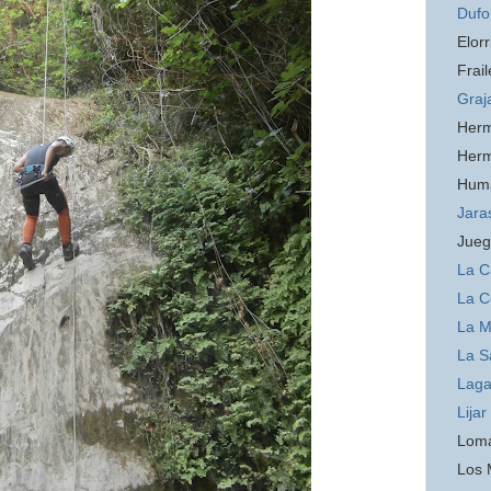
Dufo
Elorr
Frail
Graj
Her
Her
Hum
Jara
Jueg
La C
La C
La 
La S
Laga
Lijar
Loma
Los 