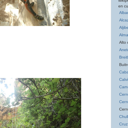
wikip
en cu
Alba
Alca
Aljib
Alma
Alto
Anet
Brei
Buitr
Caba
Calv
Cam
Cerr
Cerr
Cerr
Chul
Cruz