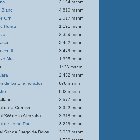
ina
2.164 msnm
 Blanc
4.810 msnm
e Orhi
2.017 msnm
te Huma
1.191 msnm
ezón
2.389 msnm
acen
3.482 msnm
acen II
3.479 msnm
zo Alto
1.395 msnm
s
1436 msnm
lara
2.432 msnm
n de los Enamorados
878 msnm
cho
882 msnm
ollano
2.577 msnm
al de la Cornisa
3.322 msnm
al SW de la Alcazaba
3.318 msnm
al de Loma Púa
3.229 msnm
al Sur de Juego de Bolos
3.033 msnm