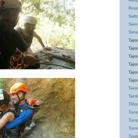
Relo
Roys
Salt
Sier
Sim
Tajos
Tajos
Tajos
Tajo
Tajo
Tajo
Tent
Terril
Tiño
Torr
Torre
Torr
Toub