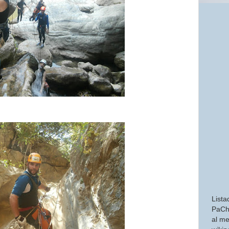
Lista
PaCh
al me