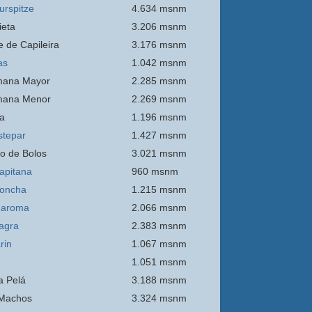
urspitze
4.634 msnm
ieta
3.206 msnm
e de Capileira
3.176 msnm
as
1.042 msnm
mana Mayor
2.285 msnm
mana Menor
2.269 msnm
a
1.196 msnm
stepar
1.427 msnm
o de Bolos
3.021 msnm
apitana
960 msnm
oncha
1.215 msnm
Maroma
2.066 msnm
agra
2.383 msnm
rin
1.067 msnm
1.051 msnm
 Pelá
3.188 msnm
Machos
3.324 msnm