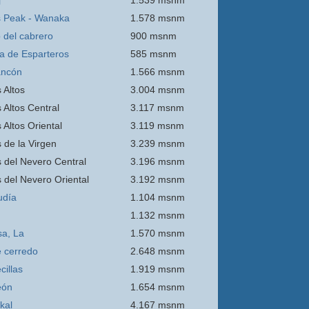
j
1.539 msnm
 Peak - Wanaka
1.578 msnm
o del cabrero
900 msnm
ra de Esparteros
585 msnm
ancón
1.566 msnm
 Altos
3.004 msnm
 Altos Central
3.117 msnm
 Altos Oriental
3.119 msnm
s de la Virgen
3.239 msnm
s del Nevero Central
3.196 msnm
s del Nevero Oriental
3.192 msnm
udía
1.104 msnm
1.132 msnm
sa, La
1.570 msnm
e
cerredo
2.648 msnm
cillas
1.919 msnm
eón
1.654 msnm
kal
4.167 msnm