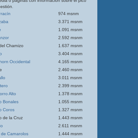
edia o páginas con información sobre el pico
estión.
rracín
974 msnm
zaba
3.371 msnm
e
1.091 msnm
nzor
2.592 msnm
 del Chamizo
1.637 msnm
o
3.404 msnm
thorn Occidental
4.165 msnm
e
2.460 msnm
llo
3.011 msnm
itero
2.399 msnm
orro
Alto
1.378 msnm
o Bonales
1.055 msnm
o Coros
1.327 msnm
o de la Cruz
1.443 msnm
lo
2.611 msnm
 de Camarolos
1.444 msnm