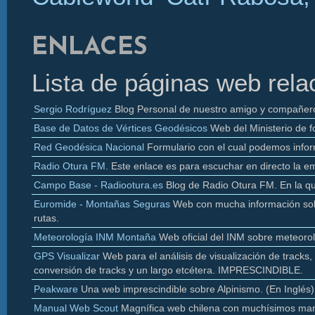
ENLACES
Lista de páginas web rela
Sergio Rodríguez
Blog Personal de nuestro amigo y compañer
Base de Datos de Vértices Geodésicos
Web del Ministerio de f
Red Geodésica Nacional
Formulario con el cual podemos infor
Radio
Otura
FM.
Este enlace es para escuchar en directo la e
Campo Base - Radiootura.es
Blog de Radio
Otura
FM. En la q
Euromide
- Montañas Seguras
Web con mucha información sobr
rutas.
Meteorología INM Montaña
Web oficial del INM sobre meteoro
GPS Visualizar
Web para el análisis de visualización de
tracks
,
conversión de
tracks y un largo etcétera. IMPRESCINDIBLE.
Peakware
Una web imprescindible sobre Alpinismo. (En Inglés)
Manual Web Scout
Magnífica web chilena con muchísimos man