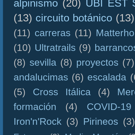
alpinismo
(20)
UBI EST
(13)
circuito botánico
(13)
(11)
carreras
(11)
Matterho
(10)
Ultratrails
(9)
barranco
(8)
sevilla
(8)
proyectos
(7)
andalucimas
(6)
escalada
(
(5)
Cross Itálica
(4)
Mer
formación
(4)
COVID-19
Iron'n'Rock
(3)
Pirineos
(3)