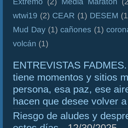
Extremo
(2)
Media Maratón
(
wtwi19
(2)
CEAR
(1)
DESEM
(1
Mud Day
(1)
cañones
(1)
coron
volcán
(1)
ENTREVISTAS FADMES. 
tiene momentos y sitios 
persona, esa paz, ese aire
hacen que desee volver a 
Riesgo de aludes y despr
estos días
- 12/30/2025