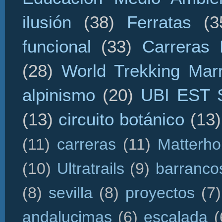
ilusión
(38)
Ferratas
(3
funcional
(33)
Carreras 
(28)
World Trekking Mar
alpinismo
(20)
UBI EST
(13)
circuito botánico
(13)
(11)
carreras
(11)
Matterho
(10)
Ultratrails
(9)
barranco
(8)
sevilla
(8)
proyectos
(7)
andalucimas
(6)
escalada
(