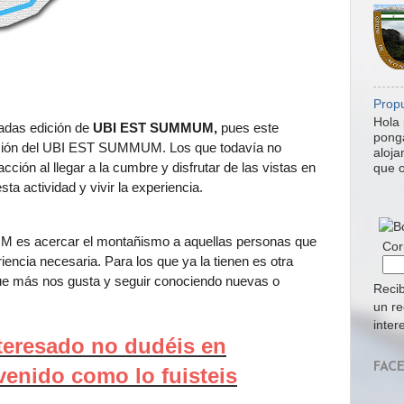
Propu
Hola 
sadas edición de
UBI EST SUMMUM,
pues este
ponga
ción del UBI EST SUMMUM.
L
os que todavía no
aloja
ción al llegar a la cumbre y disfrutar de las vistas en
que o
a actividad y vivir la experiencia.
 es acercar el montañismo a aquellas personas que
Cor
encia necesaria. Para los que ya la tienen es otra
que más nos gusta y seguir conociendo nuevas o
Recib
un re
inter
nteresado no dudéis en
FAC
venido como lo fuisteis