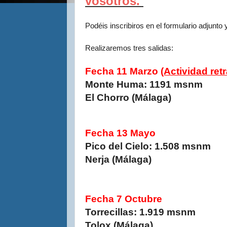
vosotros.
Podéis inscribiros en el formulario adjunto
Realizaremos tres salidas:
Fecha 11 Marzo
(Actividad ret
Monte Huma: 1191 msnm
El Chorro (Málaga)
Fecha 13 Mayo
Pico del Cielo:
1.508 msnm
Nerja (Málaga)
Fecha 7 Octubre
Torrecillas: 1.919 msnm
Tolox (Málaga)