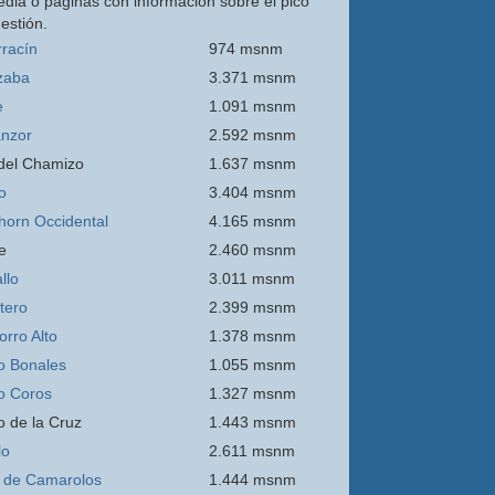
edia o páginas con información sobre el pico
estión.
rracín
974 msnm
zaba
3.371 msnm
e
1.091 msnm
nzor
2.592 msnm
 del Chamizo
1.637 msnm
o
3.404 msnm
thorn Occidental
4.165 msnm
e
2.460 msnm
llo
3.011 msnm
itero
2.399 msnm
orro
Alto
1.378 msnm
o Bonales
1.055 msnm
o Coros
1.327 msnm
o de la Cruz
1.443 msnm
lo
2.611 msnm
 de Camarolos
1.444 msnm