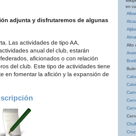
wikip
en cu
Alba
ción adjunta y disfrutaremos de algunas
Alca
Aljib
Alma
rta. Las actividades de tipo AA,
Alto
ctividades anual del club, estarán
Anet
 federados, aficionados o con relación
Brei
ros del club. Este tipo de actividades tiene
Buitr
te en fomentar la afición y la expansión de
Caba
.
Calv
Cam
nscripción
Cerr
Cerr
Cerr
Chul
Cruz