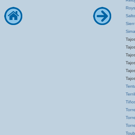
Relo
Roys
Salt
Sier
Sim
Tajos
Tajos
Tajos
Tajo
Tajo
Tajo
Tent
Terril
Tiño
Torr
Torre
Torr
Toub