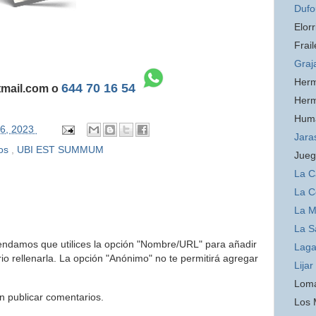
Dufo
Elorr
Frail
Graj
Her
644 70 16 54
tmail.com o
Her
Hum
06, 2023
Jara
ios
,
UBI EST SUMMUM
Jueg
La C
La C
La 
La S
endamos que utilices la opción "Nombre/URL" para añadir
Laga
o rellenarla. La opción "Anónimo" no te permitirá agregar
Lijar
Loma
n publicar comentarios.
Los 