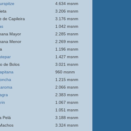
urspitze
4.634 msnm
ieta
3.206 msnm
e de Capileira
3.176 msnm
as
1.042 msnm
mana Mayor
2.285 msnm
mana Menor
2.269 msnm
a
1.196 msnm
stepar
1.427 msnm
o de Bolos
3.021 msnm
apitana
960 msnm
oncha
1.215 msnm
Maroma
2.066 msnm
agra
2.383 msnm
rin
1.067 msnm
1.051 msnm
 Pelá
3.188 msnm
Machos
3.324 msnm