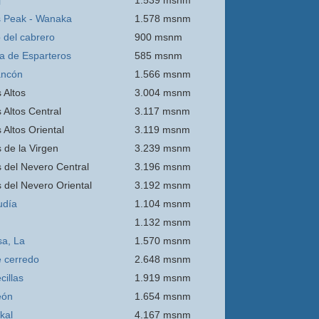
j
1.539 msnm
 Peak - Wanaka
1.578 msnm
o del cabrero
900 msnm
ra de Esparteros
585 msnm
ancón
1.566 msnm
 Altos
3.004 msnm
 Altos Central
3.117 msnm
 Altos Oriental
3.119 msnm
s de la Virgen
3.239 msnm
s del Nevero Central
3.196 msnm
s del Nevero Oriental
3.192 msnm
udía
1.104 msnm
1.132 msnm
sa, La
1.570 msnm
e
cerredo
2.648 msnm
cillas
1.919 msnm
eón
1.654 msnm
kal
4.167 msnm