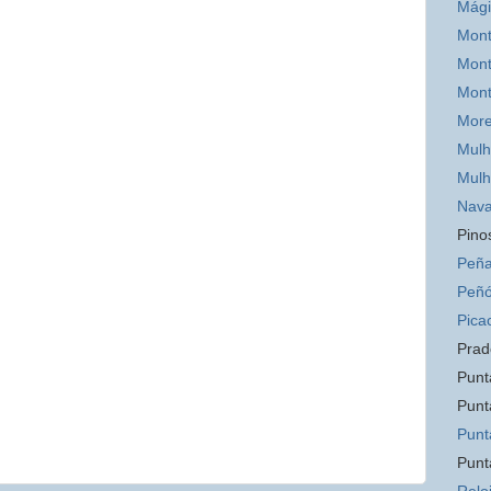
Mág
Mont
Mont
Mon
Mor
Mulh
Mulh
Nava
Pino
Peña
Peñó
Pica
Prad
Punt
Punt
Punt
Punt