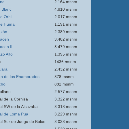
ina
2.164 msnm
 Blanc
4.810 msnm
e Orhi
2.017 msnm
te Huma
1.191 msnm
ezón
2.389 msnm
acen
3.482 msnm
acen II
3.479 msnm
zo Alto
1.395 msnm
s
1436 msnm
lara
2.432 msnm
n de los Enamorados
878 msnm
cho
882 msnm
ollano
2.577 msnm
al de la Cornisa
3.322 msnm
al SW de la Alcazaba
3.318 msnm
al de Loma Púa
3.229 msnm
al Sur de Juego de Bolos
3.033 msnm