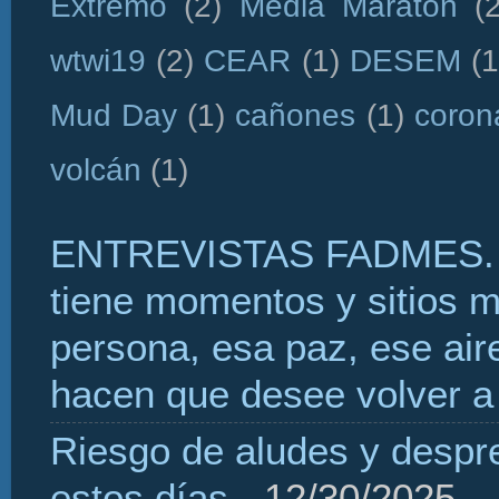
Extremo
(2)
Media Maratón
(
wtwi19
(2)
CEAR
(1)
DESEM
(1
Mud Day
(1)
cañones
(1)
coron
volcán
(1)
ENTREVISTAS FADMES. 
tiene momentos y sitios 
persona, esa paz, ese aire
hacen que desee volver a 
Riesgo de aludes y despr
estos días
- 12/30/2025