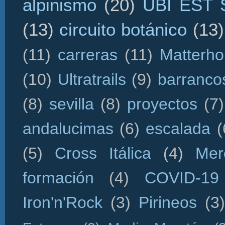
alpinismo
(20)
UBI EST
(13)
circuito botánico
(13)
(11)
carreras
(11)
Matterho
(10)
Ultratrails
(9)
barranco
(8)
sevilla
(8)
proyectos
(7)
andalucimas
(6)
escalada
(
(5)
Cross Itálica
(4)
Mer
formación
(4)
COVID-19
Iron'n'Rock
(3)
Pirineos
(3)