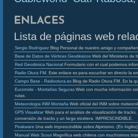
ENLACES
Lista de páginas web rela
Sergio Rodríguez
Blog Personal de nuestro amigo y compañer
Base de Datos de Vértices Geodésicos
Web del Ministerio de f
Red Geodésica Nacional
Formulario con el cual podemos infor
Radio
Otura
FM.
Este enlace es para escuchar en directo la e
Campo Base - Radiootura.es
Blog de Radio
Otura
FM. En la q
Euromide
- Montañas Seguras
Web con mucha información sobr
rutas.
Meteorología INM Montaña
Web oficial del INM sobre meteoro
GPS Visualizar
Web para el análisis de visualización de
tracks
,
conversión de
tracks y un largo etcétera. IMPRESCINDIBLE.
Peakware
Una web imprescindible sobre Alpinismo. (En Inglés)
Manual Web Scout
Magnífica web chilena con muchísimos man