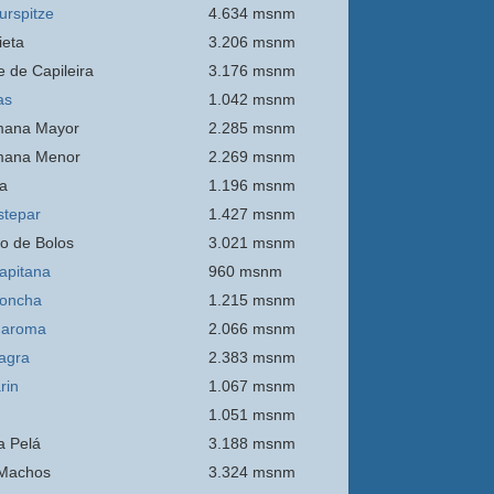
urspitze
4.634 msnm
ieta
3.206 msnm
e de Capileira
3.176 msnm
as
1.042 msnm
mana Mayor
2.285 msnm
mana Menor
2.269 msnm
a
1.196 msnm
stepar
1.427 msnm
o de Bolos
3.021 msnm
apitana
960 msnm
oncha
1.215 msnm
Maroma
2.066 msnm
agra
2.383 msnm
rin
1.067 msnm
1.051 msnm
 Pelá
3.188 msnm
Machos
3.324 msnm