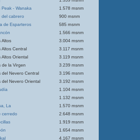
j
1.539 msnm
 Peak - Wanaka
1.578 msnm
o del cabrero
900 msnm
ra de Esparteros
585 msnm
ancón
1.566 msnm
 Altos
3.004 msnm
 Altos Central
3.117 msnm
 Altos Oriental
3.119 msnm
s de la Virgen
3.239 msnm
s del Nevero Central
3.196 msnm
s del Nevero Oriental
3.192 msnm
udía
1.104 msnm
1.132 msnm
sa, La
1.570 msnm
e
cerredo
2.648 msnm
cillas
1.919 msnm
eón
1.654 msnm
kal
4.167 msnm