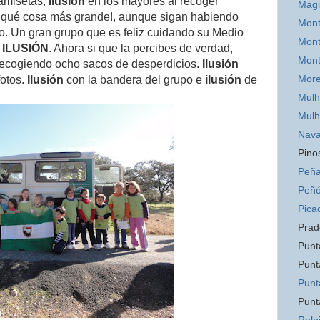
camisetas,
Ilusión
en los mayores al recoger
Mág
¡
qué cosa más grande!, aunque sigan habiendo
Mont
o. Un gran grupo que es feliz cuidando su Medio
Mont
A
ILUSIÓN
. Ahora si que la percibes de verdad,
Mon
recogiendo ocho sacos de desperdicios.
Ilusión
Mor
fotos.
Ilusión
con la bandera del grupo e
ilusión
de
Mulh
Mulh
Nava
Pino
Peña
Peñó
Pica
Prad
Punt
Punt
Punt
Punt