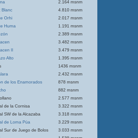
ina
2.164 msnm
 Blanc
4.810 msnm
e Orhi
2.017 msnm
te Huma
1.191 msnm
ezón
2.389 msnm
acen
3.482 msnm
acen II
3.479 msnm
zo Alto
1.395 msnm
s
1436 msnm
lara
2.432 msnm
n de los Enamorados
878 msnm
cho
882 msnm
ollano
2.577 msnm
al de la Cornisa
3.322 msnm
al SW de la Alcazaba
3.318 msnm
al de Loma Púa
3.229 msnm
al Sur de Juego de Bolos
3.033 msnm