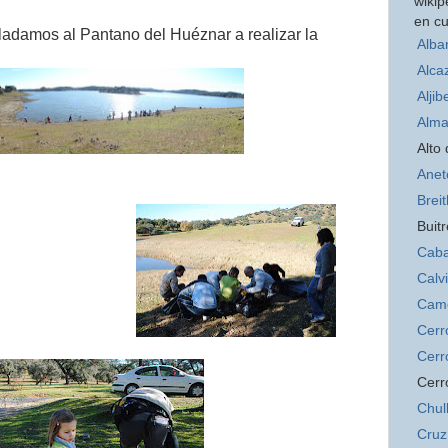
wikip
en cu
ladamos al Pantano del Huéznar a realizar la
Alba
Alca
Aljib
Alma
Alto
Anet
Brei
Buitr
Caba
Calv
Cam
Cerr
Cerr
Cerr
Chul
Cruz