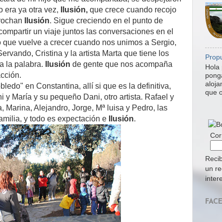
o era ya otra vez,
Ilusión,
que crece cuando recojo
rrochan
Ilusión
. Sigue creciendo en el punto de
compartir un viaje juntos las conversaciones en el
 que vuelve a crecer cuando nos unimos a Sergio,
ervando, Cristina y la artista Marta que tiene los
Propu
a la palabra.
Ilusión
de gente que nos acompaña
Hola 
acción.
ponga
aloja
ledo" en Constantina, allí si que es la definitiva,
que o
i y María y su pequeño Dani, otro artista. Rafael y
, Marina, Alejandro, Jorge, Mª luisa y Pedro, las
familia, y todo es expectación e
Ilusión
.
Cor
Recib
un re
inter
FAC