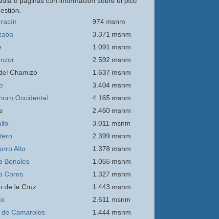
edia o páginas con información sobre el pico
estión.
rracín
974 msnm
zaba
3.371 msnm
e
1.091 msnm
nzor
2.592 msnm
 del Chamizo
1.637 msnm
o
3.404 msnm
thorn Occidental
4.165 msnm
e
2.460 msnm
llo
3.011 msnm
itero
2.399 msnm
orro
Alto
1.378 msnm
o Bonales
1.055 msnm
o Coros
1.327 msnm
o de la Cruz
1.443 msnm
lo
2.611 msnm
 de Camarolos
1.444 msnm