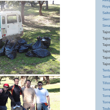
Relo
Roys
Salt
Sier
Sim
Tajos
Tajos
Tajos
Tajo
Tajo
Tajo
Tent
Terril
Tiño
Torr
Torre
Torr
Toub