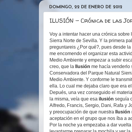
DOMINGO, 22 DE ENERO DE 2012
ILUSIÓN - Crónica de las J
Voy a intentar hacer una crónica sobre 
Sierra Norte de Sevilla. Y la primera p
preguntareis ¿Por qué?, pues desde la
me encomendo el organizar esta activid
Medio Ambiente y empezar a subir escal
creo, que la
Ilusión
me hacía venderlo 
Conservadora del Parque Natural Sierra
Medio Ambiente. Y conforme le transmit
ella. Lo cual me dejaba claro que era el
Depués, una vez conseguido el material, 
la misma, veía que esa
ilusión
seguía 
Alfredo, Francis, Sergio, Dani, Rafa y 
y preocupación de que nuestra
Ilusión
aceptación en el grupo que nos íba a 
Por la noche ya empezaba a dar vuelta 
levantarme preparar la mochila y ver l