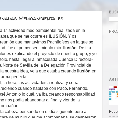
BUS
ornadas Medioambientales
la 1ª actividad medioambiental realizada en la
PRÓ
alabra que se me ocurre es
ILUSIÓN
. Y os
 reunión que mantuvimos Pachilofeos en la que se
ad, fue el primer sentimiento mio.
Ilusión
. De ir a
ones explicando el proyecto de nuestro grupo, y yo
solo, hasta llegar a Inmaculada Cuenca Directora-
 Norte de Sevilla de la Delegación Provincial de
ía nuestra idea, veía que estaba creando
Ilusión
en
 arma perfecta.
ART
la hora, las actividades a realizar y cerrar
creciendo cuando hablaba con Paco, Fernando,
José Antonio lo cuál, ya iba creando responsabilidad
no nos podía abandonar al final y viendo la
acompañar.
Feder
la cabeza pensando en el día siguiente pero al
a cara de mi hijo que me acompañaba, se despejaron