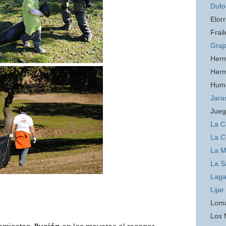
Dufo
Elorr
Frail
Graj
Her
Her
Hum
Jara
Jueg
La C
La C
La 
La S
Laga
Lijar
Loma
Los 