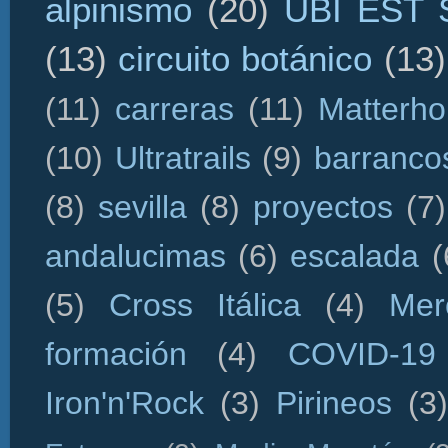
alpinismo
(20)
UBI EST
(13)
circuito botánico
(13)
(11)
carreras
(11)
Matterho
(10)
Ultratrails
(9)
barranco
(8)
sevilla
(8)
proyectos
(7)
andalucimas
(6)
escalada
(
(5)
Cross Itálica
(4)
Mer
formación
(4)
COVID-19
Iron'n'Rock
(3)
Pirineos
(3)