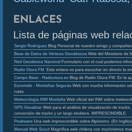
ENLACES
Lista de páginas web rela
Sergio Rodríguez
Blog Personal de nuestro amigo y compañer
Base de Datos de Vértices Geodésicos
Web del Ministerio de f
Red Geodésica Nacional
Formulario con el cual podemos infor
Radio
Otura
FM.
Este enlace es para escuchar en directo la e
Campo Base - Radiootura.es
Blog de Radio
Otura
FM. En la q
Euromide
- Montañas Seguras
Web con mucha información sobr
rutas.
Meteorología INM Montaña
Web oficial del INM sobre meteoro
GPS Visualizar
Web para el análisis de visualización de
tracks
,
conversión de
tracks y un largo etcétera. IMPRESCINDIBLE.
Peakware
Una web imprescindible sobre Alpinismo. (En Inglés)
Manual Web Scout
Magnífica web chilena con muchísimos man