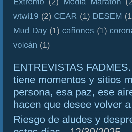
Extremo
(2)
Media Maratón
(
wtwi19
(2)
CEAR
(1)
DESEM
(1
Mud Day
(1)
cañones
(1)
coron
volcán
(1)
ENTREVISTAS FADMES. 
tiene momentos y sitios 
persona, esa paz, ese aire
hacen que desee volver a 
Riesgo de aludes y despr
estos días
- 12/30/2025