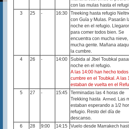
con las mulas hasta el refugi
3
25
-
16:30
Treeking hasta refugio Neltn
con Guía y Mulas. Pasarán l
noche en el refugio. Llegaro
para comer todos bien. Se
encuentra con mucha nieve, f
mucha gente. Mañana ataqu
la cumbre.
4
26
-
14:00
Subida al Jbel Toubkal pasa
noche en el refugio.
A las 14:00 han hecho todos
cumbre en el Toubkal. A las 
estaban de vuelta en el Refu
5
27
-
15:45
Terminadas las 4 horas de
Trekking hasta
Armed
. Las 
estaban esperando a 1/2 hor
refugio. Resto del día de
descanso.
6
28
9:00
14:15
Vuelo desde Marrakech has