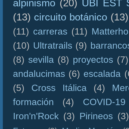
alpinismo
(20)
UBI EST
(13)
circuito botánico
(13)
(11)
carreras
(11)
Matterho
(10)
Ultratrails
(9)
barranco
(8)
sevilla
(8)
proyectos
(7)
andalucimas
(6)
escalada
(
(5)
Cross Itálica
(4)
Mer
formación
(4)
COVID-19
Iron'n'Rock
(3)
Pirineos
(3)