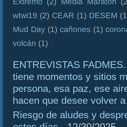
Extremo
(2)
Media Maratón
(
wtwi19
(2)
CEAR
(1)
DESEM
(1
Mud Day
(1)
cañones
(1)
coron
volcán
(1)
ENTREVISTAS FADMES. 
tiene momentos y sitios 
persona, esa paz, ese aire
hacen que desee volver a 
Riesgo de aludes y despr
estos días
- 12/30/2025