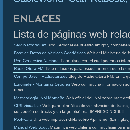
ENLACES
Lista de páginas web rela
Sergio Rodríguez
Blog Personal de nuestro amigo y compañer
Base de Datos de Vértices Geodésicos
Web del Ministerio de f
Red Geodésica Nacional
Formulario con el cual podemos infor
Radio
Otura
FM.
Este enlace es para escuchar en directo la e
Campo Base - Radiootura.es
Blog de Radio
Otura
FM. En la q
Euromide
- Montañas Seguras
Web con mucha información sobr
rutas.
Meteorología INM Montaña
Web oficial del INM sobre meteoro
GPS Visualizar
Web para el análisis de visualización de
tracks
,
conversión de
tracks y un largo etcétera. IMPRESCINDIBLE.
Peakware
Una web imprescindible sobre Alpinismo. (En Inglés)
Manual Web Scout
Magnífica web chilena con muchísimos man