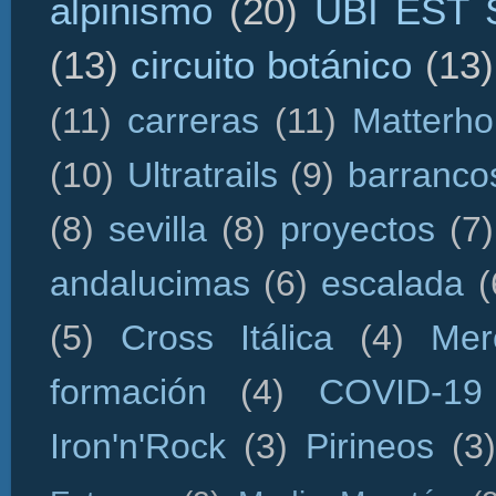
alpinismo
(20)
UBI EST
(13)
circuito botánico
(13)
(11)
carreras
(11)
Matterho
(10)
Ultratrails
(9)
barranco
(8)
sevilla
(8)
proyectos
(7)
andalucimas
(6)
escalada
(
(5)
Cross Itálica
(4)
Mer
formación
(4)
COVID-19
Iron'n'Rock
(3)
Pirineos
(3)