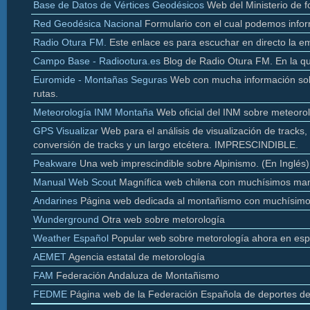
Base de Datos de Vértices Geodésicos
Web del Ministerio de f
Red Geodésica Nacional
Formulario con el cual podemos infor
Radio
Otura
FM.
Este enlace es para escuchar en directo la e
Campo Base - Radiootura.es
Blog de Radio
Otura
FM. En la q
Euromide
- Montañas Seguras
Web con mucha información sobr
rutas.
Meteorología INM Montaña
Web oficial del INM sobre meteoro
GPS Visualizar
Web para el análisis de visualización de
tracks
,
conversión de
tracks y un largo etcétera. IMPRESCINDIBLE.
Peakware
Una web imprescindible sobre Alpinismo. (En Inglés)
Manual Web Scout
Magnífica web chilena con muchísimos man
Andarines
Página web dedicada al montañismo con muchísimo
Wunderground
Otra web sobre
metorología
Weather
Español
Popular web sobre
metorología
ahora en esp
AEMET
Agencia estatal de
metorología
FAM
Federación Andaluza de Montañismo
FEDME
Página web de la Federación Española de deportes d